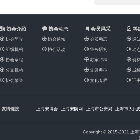
协会介绍
协会动态
会员风采
等
协会简介
协会通知
会员动态
通
组织机构
协会活动
业务研究
动
协会章程
独家特稿
资
分支机构
先进典型
成
协会荣誉
文化专栏
证
友情链接:
上海安博会
上海安防网
上海市公安局
上海市人民
Copyright © 2015-2021 