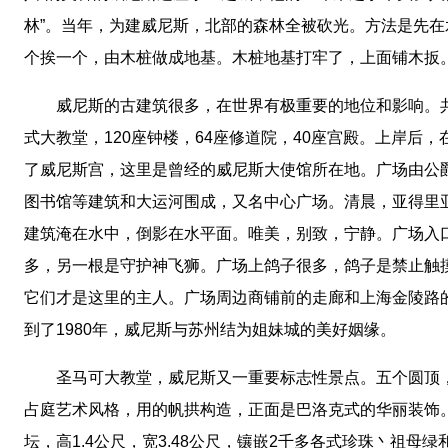
林”。当年，为建威尼斯，北部的森林全被砍光。方法是先
个挨一个，由木桩做成地基。木桩地基打牢了，上面铺木扳
威尼斯的古建筑很多，在世界有极重要的地位和影响。共有
式大教堂，120座钟楼，64座修道院，40座宫殿。上岸后
了威尼斯宫，这里是曾经的威尼斯大使馆所在地。广场由公
图书馆等建筑和大运河围成，又名中心广场。清晨，亚得里
建筑淹在水中，倒影在水平面。唯美，别致，宁静。广场入
多，另一根是守护神飞狮。广场上鸽子很多，鸽子是禁止触
它们才是这里的主人。广场周边商铺前的走廊和上海金陵路
到了1980年，威尼斯与苏州结为姐妹城的美好姻缘。
圣马可大教堂，威尼斯又一重要标志性景点。五个圆顶，
占庭艺术风格，用的帆拱构造，正面是巴洛克式的华丽装饰
坛，高1.4公尺，宽3.48公尺，镶嵌2千多各式珍珠丶祖母