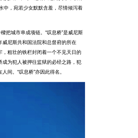
在水中，宛若少女默默含羞，尽情倾泻着
樑把城市串成项链。“叹息桥”是威尼斯
年威尼斯共和国法院和总督府的所在
牢，粗壮的铁栏封闭着一个不见天日的
桥成为犯人被押往监狱的必经之路，犯
人间。“叹息桥”亦因此得名。