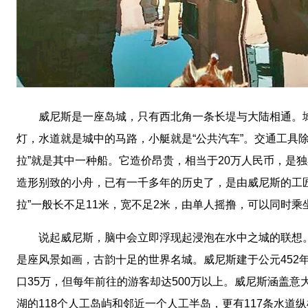
威尼斯是一座岛城，只有西北角一条长堤与大陆相通。城
灯，水道就是城中的马路，小艇就是“公共汽车”。交通工具
拉”就是其中一种船。它造价昂贵，相当于20万人民币，是
造形别致的小舟，已有一千多年的历史了，是由威尼斯的工
拉”一般长不足11米，宽不足2米，由单人摇撸，可以同时乘
说起威尼斯，脑中会立即浮现起浸泡在水中之城的联想。
是座风景如画，古韵十足的世界名城。威尼斯建于公元452年
口35万，但每年前往的游客却达500万以上。威尼斯涵盖
湖的118个人工岛屿和邻近一个人工半岛，更有117条水道