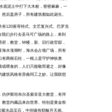
在水底泥土中打下大木桩，密密麻麻，一
。然后盖房子，所有建筑都如此诞生。
120座哥特式、文艺复兴式、巴罗克
，在我们步行去圣马可广场的路上，来到
爵府，教堂，钟楼，新、旧行政官邸，
亚海水涨潮时，海水会占领广场，所有
口有两根石柱，一根上是守护神狄奥
摸或喂食的，人们只能敬而避之，好像
的建筑风格有异曲同工之妙。让我联想
仿伊斯坦布尔圣索非亚大教堂，有拜
。教堂内藏品来自世界。特别是黄金祭
绿和紫水晶宝石，中间镶有耶稣升天画。