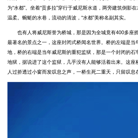
为“水都”。坐着“贡多拉”穿行于威尼斯水道，两旁建筑倒影
温柔。蜿蜓的水巷，流动的清波，“水都”美称名副其实。
也有人将威尼斯誉为桥城，那是因为全城竟有400多座挢
最著名的景点之一，这座封闭式桥闻名世界。桥的左端是当
地，桥的右端是当年威尼斯的重犯监狱，那是一个封闭的石
地狱，据说进了这个监狱，几乎没有人能够活着出来。这座
人过挢透过小窗而发叹息之声，一桥生死二重天，只留叹息在