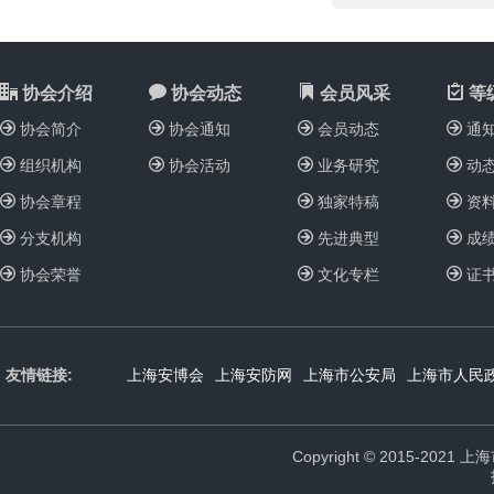
协会介绍
协会动态
会员风采
等
协会简介
协会通知
会员动态
通
组织机构
协会活动
业务研究
动
协会章程
独家特稿
资
分支机构
先进典型
成
协会荣誉
文化专栏
证
友情链接:
上海安博会
上海安防网
上海市公安局
上海市人民
Copyright © 2015-2021 