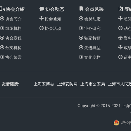
协会介绍
协会动态
会员风采
等
协会简介
协会通知
会员动态
通
组织机构
协会活动
业务研究
动
协会章程
独家特稿
资
分支机构
先进典型
成
协会荣誉
文化专栏
证
友情链接:
上海安博会
上海安防网
上海市公安局
上海市人民
Copyright © 2015-2021 
沪公网